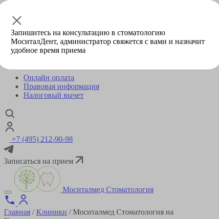
Эстетическая стоматология
Специалисты
Цены
Запишитесь на консультацию в стоматологию
Пациентам
МоситалДент, администратор свяжется с вами и назначит
удобное время приема
Первое обращение в клинику
Программа лояльности
Онлайн оплата
Правовая информация
Налоговый вычет
+7 (495) 212-90-98
Записаться на прием
Моситалмед Стоматология
Главная
/
Клиники
/
Моситалмед Стоматология на