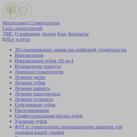
Моситалмед Стоматология
Сеть стоматологий
ДМС
О компании
Акции
Блог
Контакты
Все услуги
3D-сканирование: новая эра цифровой стоматологии
Имплантация
Имплантация зубов All on 4
Исправление прикуса
Лазерная стоматология
Лечение десен
Лечение зубов
Лечение кариеса
Лечение пародонтита
Лечение пульпита
Отбеливание зубов
Протезирование
Профессиональная чистка зубов
Удаление зубов
ФДТ в стоматологии: инновационное решение для
здоровья вашей улыбки